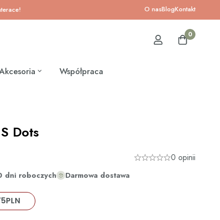
O nas
Blog
Kontakt
!
0
Akcesoria
Współpraca
S Dots
0 opinii
0 dni roboczych
Darmowa dostawa
75
PLN