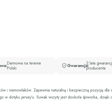
Darmowa na terenie
2 lata gwarancj
awa:
Gwarancja:
Polski
producenta
ków i niemowlaków. Zapewnia naturalną i bezpieczną pozycję dla 
 w dotyku jersey’u. Suwak wszyty jest dookoła śpiworka, dzięki 