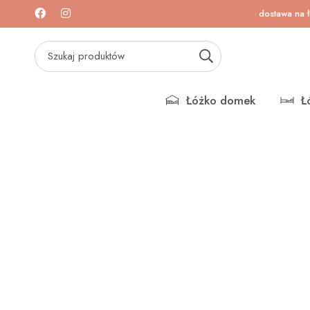
 na łóżeczka i materace!
Darmowa dostawa na łóżeczka
Łóżko domek
Ł