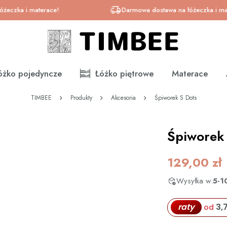
 i materace!
Darmowa dostawa na łóżeczka i materace
óżko pojedyncze
Łóżko piętrowe
Materace
TIMBEE
Produkty
Akcesoria
Śpiworek S Dots
Śpiworek 
129,00
zł
Wysyłka w:
5-1
raty
3,
od