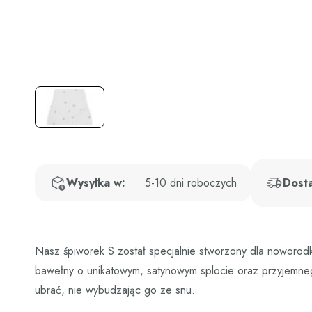
Wysyłka w:
5-10 dni roboczych
Dost
Nasz śpiworek S został specjalnie stworzony dla noworod
bawełny o unikatowym, satynowym splocie oraz przyjemnego
ubrać, nie wybudzając go ze snu.