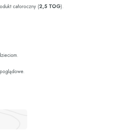
rodukt całoroczny (
2,5 TOG
).
dzieciom.
e poglądowe.