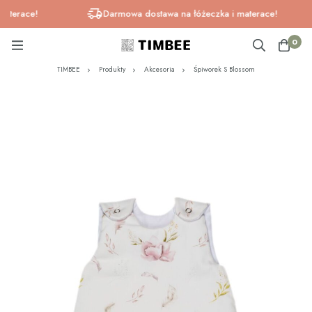
erace!
Darmowa dostawa na łóżeczka i materace!
0
TIMBEE
Produkty
Akcesoria
Śpiworek S Blossom