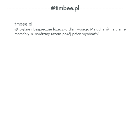
@timbee.pl
timbee.pl
🌿 piękne i bezpieczne łóżeczko dla Twojego Malucha
🌸 naturalne
materiały
☀️ stwórzmy razem pokój pełen wyobraźni