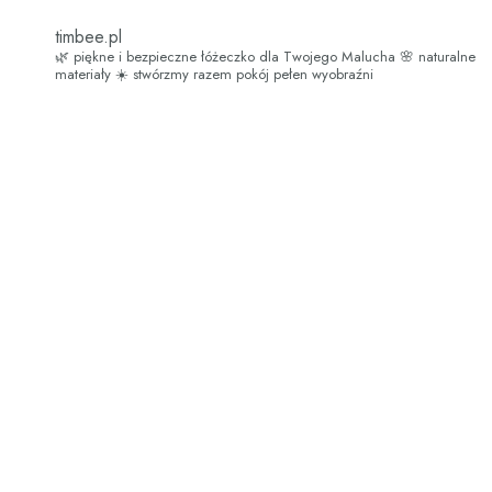
timbee.pl
🌿 piękne i bezpieczne łóżeczko dla Twojego Malucha
🌸 naturalne
materiały
☀️ stwórzmy razem pokój pełen wyobraźni