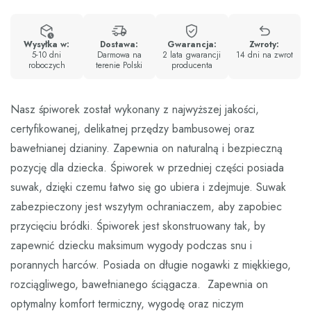
Wysyłka w:
Dostawa:
Gwarancja:
Zwroty:
5-10 dni
Darmowa na
2 lata gwarancji
14 dni na zwrot
roboczych
terenie Polski
producenta
Nasz śpiworek został wykonany z najwyższej jakości,
certyfikowanej, delikatnej przędzy bambusowej oraz
bawełnianej dzianiny. Zapewnia on naturalną i bezpieczną
pozycję dla dziecka. Śpiworek w przedniej części posiada
suwak, dzięki czemu łatwo się go ubiera i zdejmuje. Suwak
zabezpieczony jest wszytym ochraniaczem, aby zapobiec
przycięciu bródki. Śpiworek jest skonstruowany tak, by
zapewnić dziecku maksimum wygody podczas snu i
porannych harców. Posiada on długie nogawki z miękkiego,
rozciągliwego, bawełnianego ściągacza. Zapewnia on
optymalny komfort termiczny, wygodę oraz niczym