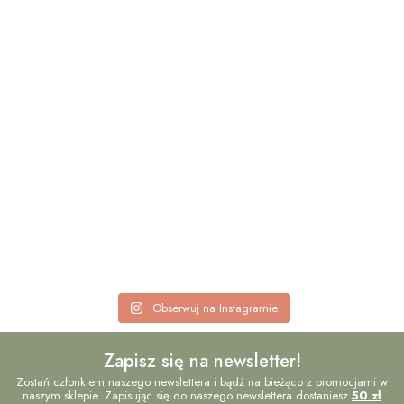
Obserwuj na Instagramie
Zapisz się na newsletter!
Zostań członkiem naszego newslettera i bądź na bieżąco z promocjami w
naszym sklepie. Zapisując się do naszego newslettera dostaniesz
50 zł