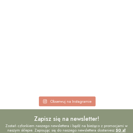
Obserwuj na Instagramie
Zapisz się na newsletter!
Zostań członkiem naszego newslettera i bądź na bieżąco z promocjami w
naszym sklepie. Zapisując się do naszego newslettera dostaniesz
50 zł