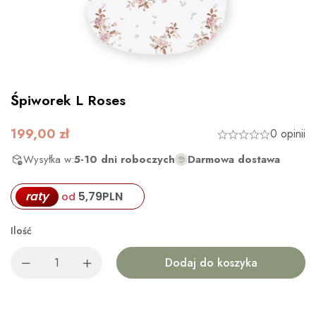
Śpiworek L Roses
199,00
zł
0 opinii
Wysyłka w:
5-10 dni roboczych
Darmowa dostawa
raty
5,79
PLN
od
Ilość
Dodaj do koszyka