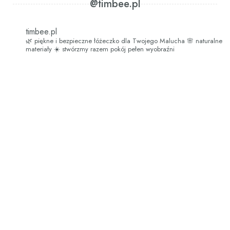
@timbee.pl
timbee.pl
🌿 piękne i bezpieczne łóżeczko dla Twojego Malucha
🌸 naturalne
materiały
☀️ stwórzmy razem pokój pełen wyobraźni