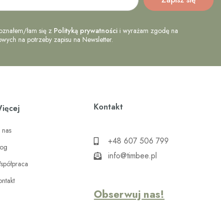
oznałem/łam się z
Polityką prywatności
i wyrażam zgodę na
ych na potrzeby zapisu na Newsletter.
Kontakt
ięcej
 nas
+48 607 506 799
log
info@timbee.pl
spółpraca
ontakt
Obserwuj nas!