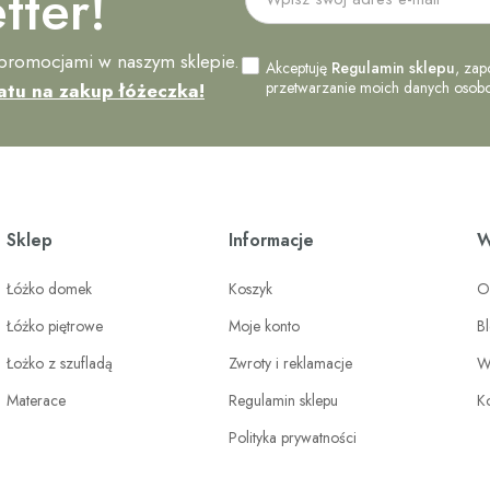
tter!
 promocjami w naszym sklepie.
Akceptuję
Regulamin sklepu
, zap
przetwarzanie moich danych osobow
atu na zakup łóżeczka!
Sklep
Informacje
W
Łóżko domek
Koszyk
O
Łóżko piętrowe
Moje konto
B
Łożko z szufladą
Zwroty i reklamacje
W
Materace
Regulamin sklepu
K
Polityka prywatności