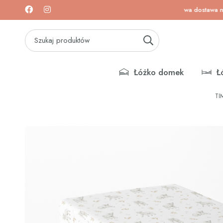
awa na łóżeczka i materace!
Darmowa dostawa na łóżec
Łóżko domek
Ł
TI