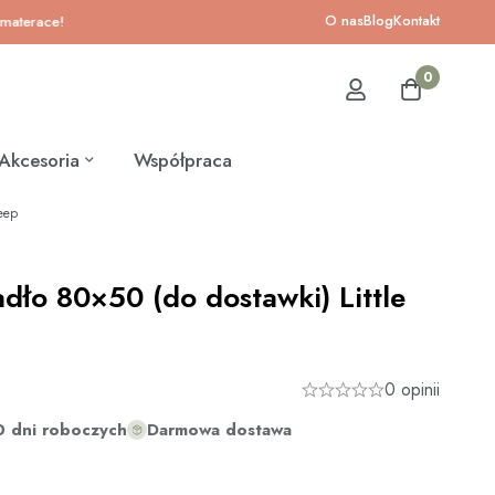
O nas
Blog
Kontakt
ace!
0
Akcesoria
Współpraca
heep
adło 80×50 (do dostawki) Little
0 opinii
0 dni roboczych
Darmowa dostawa