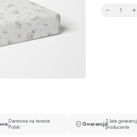
Darmowa na terenie
2 lata gwarancj
awa:
Gwarancja:
Polski
producenta