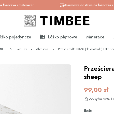
zka i materace!
Darmowa dostawa na łóżeczka i mater
óżko pojedyncze
Łóżko piętrowe
Materace
MBEE
Produkty
Akcesoria
Prześcieradło 80x50 (do dostawki) Little s
Prześcier
sheep
99,00
zł
Wysyłka w:
5-1
Ilość