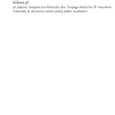
timbee.pl
🌿 piękne i bezpieczne łóżeczko dla Twojego Malucha
🌸 naturalne
materiały
☀️ stwórzmy razem pokój pełen wyobraźni