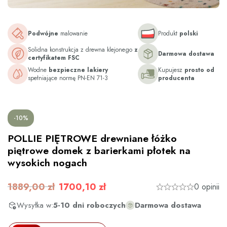
Podwójne
malowanie
Produkt
polski
Solidna konstrukcja z drewna klejonego
z
Darmowa dostawa
certyfikatem FSC
Wodne
bezpieczne lakiery
Kupujesz
prosto od
spełniające normę PN-EN 71-3
producenta
-10%
POLLIE PIĘTROWE drewniane łóżko
piętrowe domek z barierkami płotek na
wysokich nogach
1889,00 zł
1700,10 zł
0 opinii
Wysyłka w:
5-10 dni roboczych
Darmowa dostawa