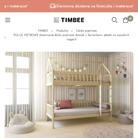
 materace!
Darmowa dostawa na łóżeczka i materace!
0
TIMBEE
Produkty
Łóżko piętrowe
POLLIE PIĘTROWE drewniane łóżko piętrowe domek z barierkami płotek na wysokich
nogach