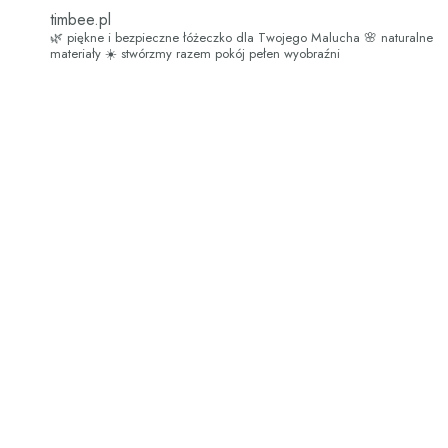
timbee.pl
🌿 piękne i bezpieczne łóżeczko dla Twojego Malucha
🌸 naturalne
materiały
☀️ stwórzmy razem pokój pełen wyobraźni