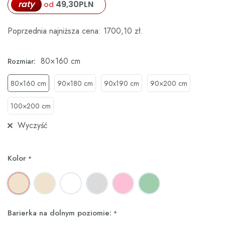
raty
49,30
PLN
od
Poprzednia najniższa cena:
1700,10
zł
.
80×160 cm
Rozmiar:
80×160 cm
90×180 cm
90x190 cm
90×200 cm
100×200 cm
Wyczyść
Kolor
*
Barierka na dolnym poziomie:
*