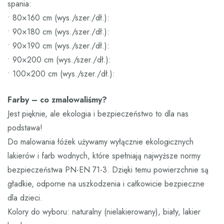
spania:
• 80×160 cm (wys./szer./dł.):
• 90×180 cm (wys./szer./dł.):
• 90×190 cm (wys./szer./dł.):
• 90×200 cm (wys./szer./dł.):
• 100×200 cm (wys./szer./dł.):
Farby – co zmalowaliśmy?
Jest pięknie, ale ekologia i bezpieczeństwo to dla nas
podstawa!
Do malowania łóżek używamy wyłącznie ekologicznych
lakierów i farb wodnych, które spełniają najwyższe normy
bezpieczeństwa PN-EN 71-3. Dzięki temu powierzchnie są
gładkie, odporne na uszkodzenia i całkowicie bezpieczne
dla dzieci.
Kolory do wyboru: naturalny (nielakierowany), biały, lakier