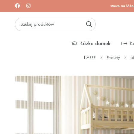
óżeczka i materace!
Darmowa dostawa na łóżeczka i m
Łóżko domek
Ł
TIMBEE
Produkty
Łó