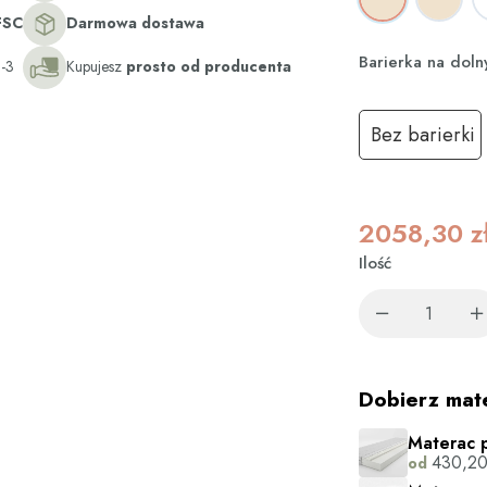
FSC
Darmowa dostawa
Barierka na dol
-3
Kupujesz
prosto od producenta
Bez barierki
2058,30
z
Ilość
Dobierz mat
Materac p
430,2
od