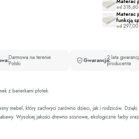
Materac 
318,6
od
Materac p
funkcją s
297,0
od
Darmowa na terenie
2 lata gwarancj
awa:
Gwarancja:
Polski
producenta
 z barierkami płotek.
mebel, który zachwyci zarówno dzieci, jak i rodziców. Dzięki dac
 zabawy. Wysokiej jakości drewno sosnowe, ekologiczne farby or