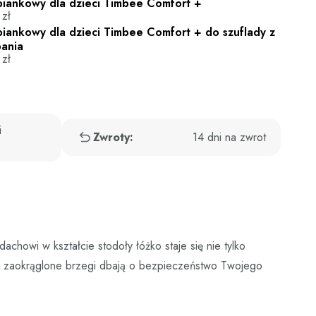
piankowy dla dzieci Timbee Comfort +
0
zł
iankowy dla dzieci Timbee Comfort + do szuflady z
pania
0
zł
i
Zwroty:
14 dni na zwrot
howi w kształcie stodoły łóżko staje się nie tylko
az zaokrąglone brzegi dbają o bezpieczeństwo Twojego