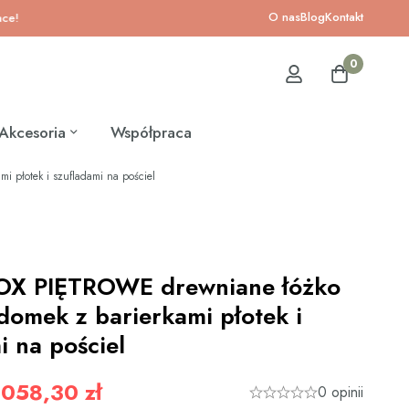
O nas
Blog
Kontakt
0
Akcesoria
Współpraca
 płotek i szufladami na pościel
OX PIĘTROWE drewniane łóżko
domek z barierkami płotek i
i na pościel
058,30 zł
0 opinii