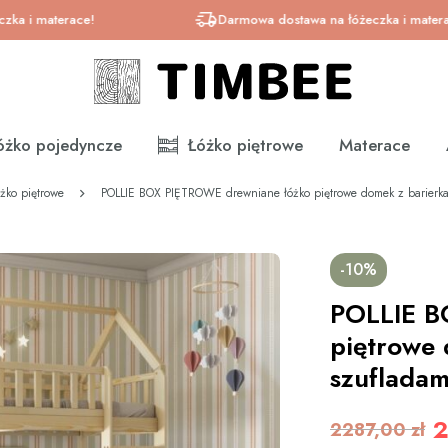
aterace!
Darmowa dostawa na łóżeczka i materace!
óżko pojedyncze
Łóżko piętrowe
Materace
żko piętrowe
POLLIE BOX PIĘTROWE drewniane łóżko piętrowe domek z barierkami
-10%
POLLIE B
piętrowe 
szufladam
2
2287,00 zł