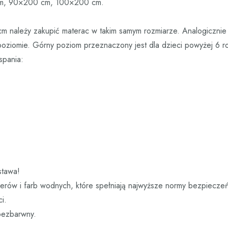
cm, 90×200 cm, 100×200 cm.
 należy zakupić materac w takim samym rozmiarze. Analogicznie 
oziomie. Górny poziom przeznaczony jest dla dzieci powyżej 6 ro
spania:
stawa!
erów i farb wodnych, które spełniają najwyższe normy bezpiecze
i.
 bezbarwny.