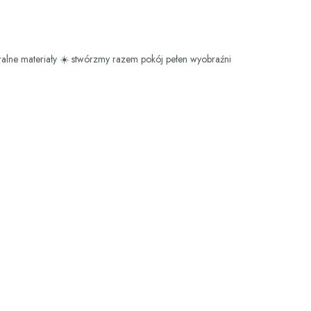
ralne materiały
☀️ stwórzmy razem pokój pełen wyobraźni