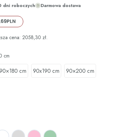
0 dni roboczych
Darmowa dostawa
,69
PLN
ższa cena:
2058,30
zł
.
0 cm
90×180 cm
90x190 cm
90×200 cm