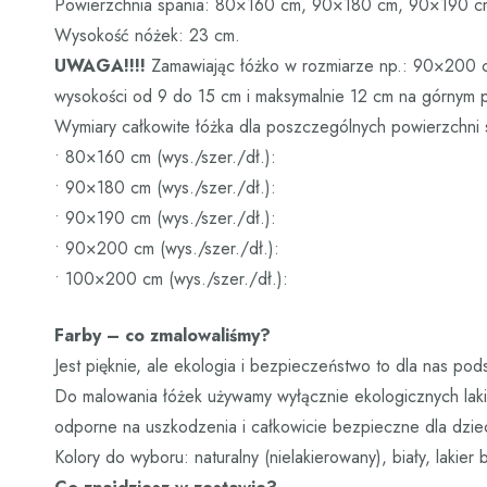
Powierzchnia spania: 80×160 cm, 90×180 cm, 90×190 
Wysokość nóżek: 23 cm.
UWAGA!!!!
Zamawiając łóżko w rozmiarze np.: 90×200 cm
wysokości od 9 do 15 cm i maksymalnie 12 cm na górnym p
Wymiary całkowite łóżka dla poszczególnych powierzchni 
• 80×160 cm (wys./szer./dł.):
• 90×180 cm (wys./szer./dł.):
• 90×190 cm (wys./szer./dł.):
• 90×200 cm (wys./szer./dł.):
• 100×200 cm (wys./szer./dł.):
Farby – co zmalowaliśmy?
Jest pięknie, ale ekologia i bezpieczeństwo to dla nas pod
Do malowania łóżek używamy wyłącznie ekologicznych laki
odporne na uszkodzenia i całkowicie bezpieczne dla dziec
Kolory do wyboru: naturalny (nielakierowany), biały, lakier