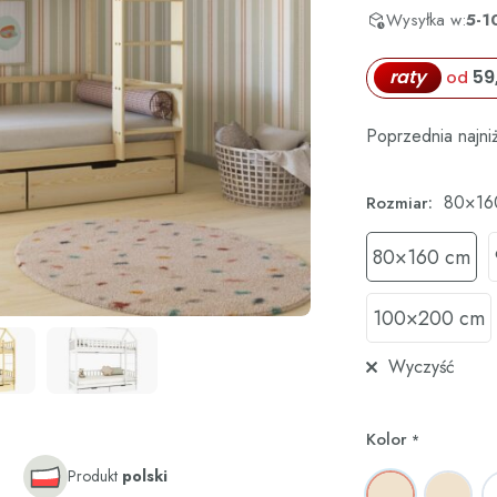
Wysyłka w:
5-1
raty
59
od
Poprzednia najni
80×16
Rozmiar:
80×160 cm
100×200 cm
Wyczyść
Kolor
*
Produkt
polski