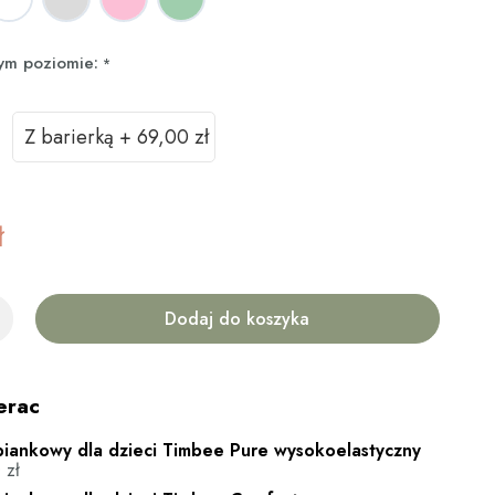
nym poziomie:
*
Z barierką
+
69,00 zł
ł
Dodaj do koszyka
erac
iankowy dla dzieci Timbee Pure wysokoelastyczny
0
zł