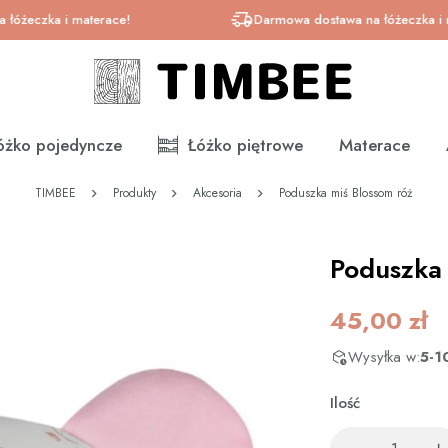
zka i materace!
Darmowa dostawa na łóżeczka i matera
óżko pojedyncze
Łóżko piętrowe
Materace
TIMBEE
Produkty
Akcesoria
Poduszka miś Blossom róż
Poduszka 
45,00
zł
Wysyłka w:
5-1
Ilość