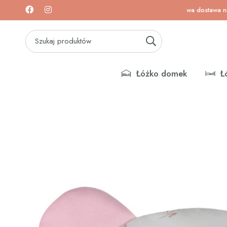
wa na łóżeczka i materace!
Darmowa dostawa na łóżec
Łóżko domek
Ł