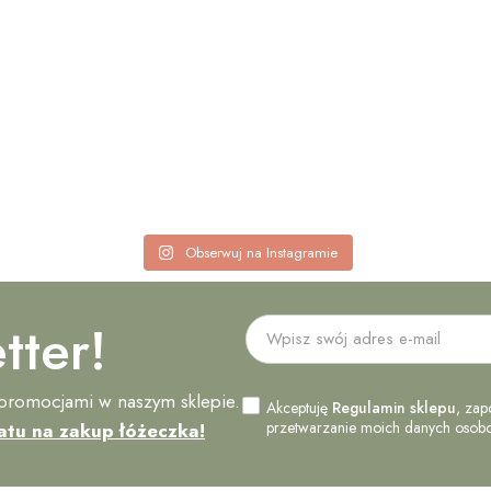
Obserwuj na Instagramie
tter!
 promocjami w naszym sklepie.
Akceptuję
Regulamin sklepu
, zap
przetwarzanie moich danych osobow
atu na zakup łóżeczka!