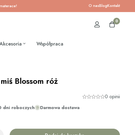
O nas
Blog
Kontakt
ce!
0
Akcesoria
Współpraca
miś Blossom róż
0 opinii
0 dni roboczych
Darmowa dostawa