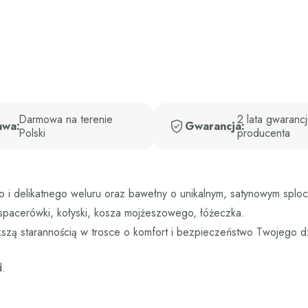
Darmowa na terenie
2 lata gwarancj
awa:
Gwarancja:
Polski
producenta
 i delikatnego weluru oraz bawełny o unikalnym, satynowym splocie
 spacerówki, kołyski, kosza mojżeszowego, łóżeczka.
ększą starannością w trosce o komfort i bezpieczeństwo Twojego d
d.