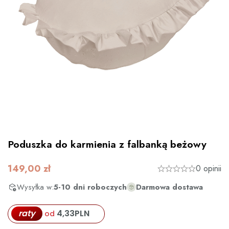
Poduszka do karmienia z falbanką beżowy
149,00
zł
0 opinii
Wysyłka w:
5-10 dni roboczych
Darmowa dostawa
raty
4,33
PLN
od