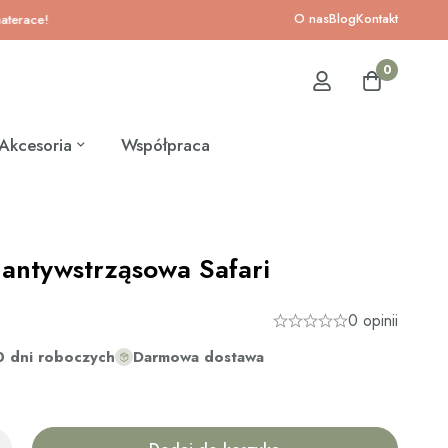
O nas
Blog
Kontakt
e!
0
Akcesoria
Współpraca
antywstrząsowa Safari
0 opinii
0 dni roboczych
Darmowa dostawa