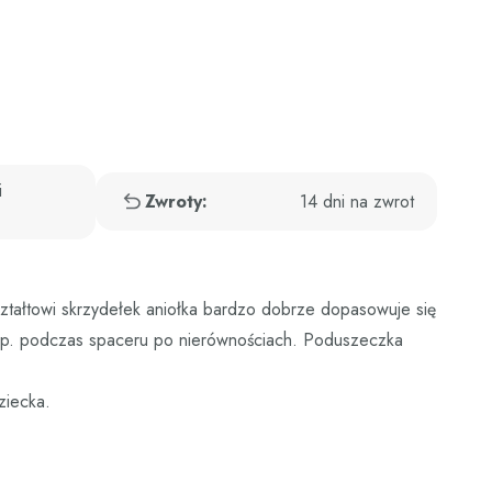
i
Zwroty:
14 dni na zwrot
ształtowi skrzydełek aniołka bardzo dobrze dopasowuje się
y np. podczas spaceru po nierównościach. Poduszeczka
ziecka.