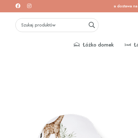
a na łóżeczka i materace!
Darmowa dostawa na łóżecz
Łóżko domek
Ł