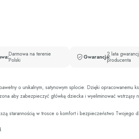
Darmowa na terenie
2 lata gwarancj
awa:
Gwarancja:
Polski
producenta
ej bawełny o unikalnym, satynowym splocie. Dzięki opracowanemu k
tworzona aby zabezpieczyć główkę dziecka i wyeliminować wstrząs
ększą starannością w trosce o komfort i bezpieczeństwo Twojego d
d.