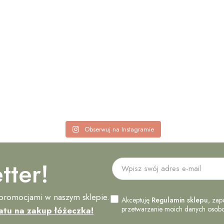
Obserwuj na Instagramie
tter!
 promocjami w naszym sklepie.
Akceptuję
Regulamin sklepu
, zap
przetwarzanie moich danych osobow
atu na zakup łóżeczka!