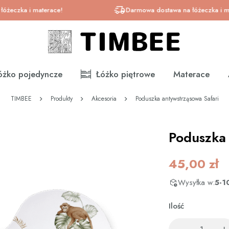
ka i materace!
Darmowa dostawa na łóżeczka i materac
óżko pojedyncze
Łóżko piętrowe
Materace
TIMBEE
Produkty
Akcesoria
Poduszka antywstrząsowa Safari
Poduszka 
45,00
zł
Wysyłka w:
5-1
Ilość