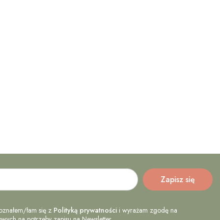
oznałem/łam się z
Polityką prywatności
i wyrażam zgodę na
ych na potrzeby zapisu na Newsletter.