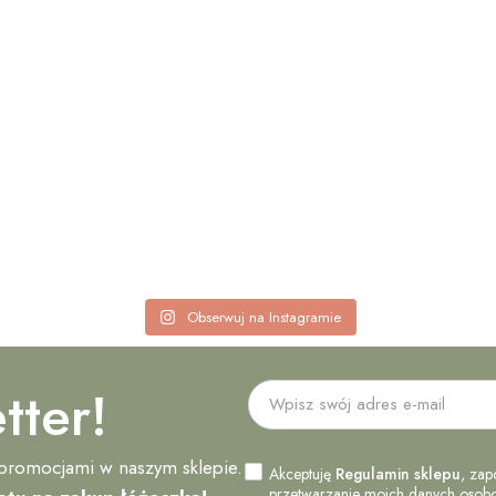
Obserwuj na Instagramie
tter!
 promocjami w naszym sklepie.
Akceptuję
Regulamin sklepu
, zap
przetwarzanie moich danych osobow