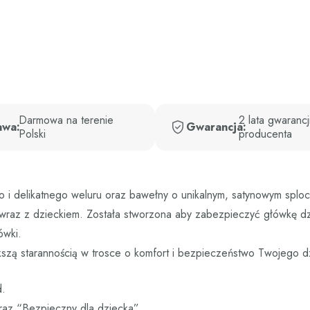
Darmowa na terenie
2 lata gwarancj
awa:
Gwarancja:
Polski
producenta
o i delikatnego weluru oraz bawełny o unikalnym, satynowym sploc
e wraz z dzieckiem. Została stworzona aby zabezpieczyć główkę d
ówki.
ększą starannością w trosce o komfort i bezpieczeństwo Twojego d
d.
oraz “Bezpieczny dla dziecka”.