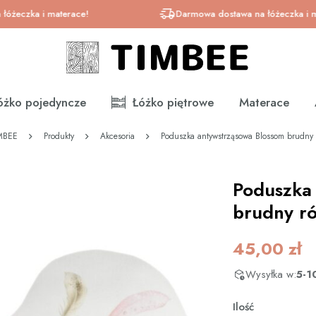
ka i materace!
Darmowa dostawa na łóżeczka i materac
óżko pojedyncze
Łóżko piętrowe
Materace
MBEE
Produkty
Akcesoria
Poduszka antywstrząsowa Blossom brudny 
Poduszka
brudny r
45,00
zł
Wysyłka w:
5-1
Ilość