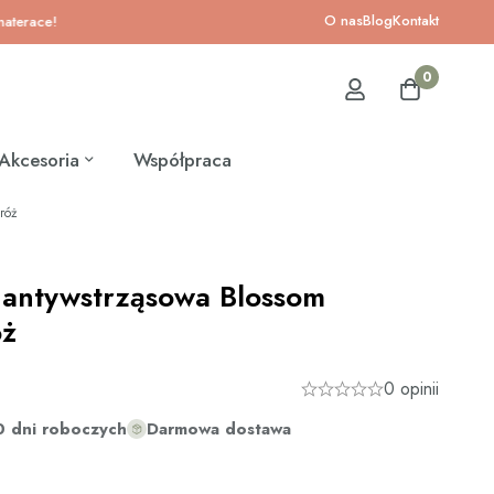
O nas
Blog
Kontakt
e!
0
Akcesoria
Współpraca
róż
 antywstrząsowa Blossom
óż
0 opinii
0 dni roboczych
Darmowa dostawa