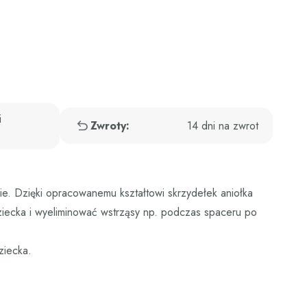
i
Zwroty:
14 dni na zwrot
ie. Dzięki opracowanemu kształtowi skrzydełek aniołka
ziecka i wyeliminować wstrząsy np. podczas spaceru po
ziecka.