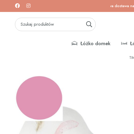
a na łóżeczka i materace!
Darmowa dostawa na łóżecz
Łóżko domek
Ł
TI