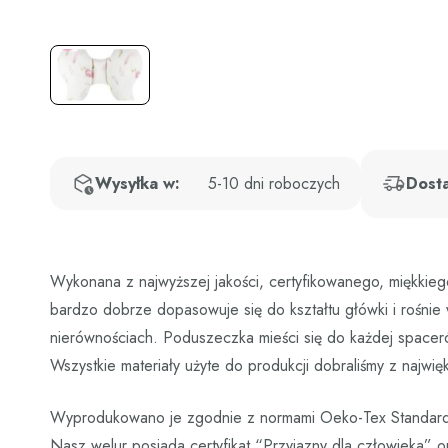
Wysyłka w:
5-10 dni roboczych
Dost
Wykonana z najwyższej jakości, certyfikowanego, miękkieg
bardzo dobrze dopasowuje się do kształtu główki i rośni
nierównościach. Poduszeczka mieści się do każdej spacer
Wszystkie materiały użyte do produkcji dobraliśmy z najwi
Wyprodukowano je zgodnie z normami Oeko-Tex Standar
Nasz welur posiada certyfikat “Przyjazny dla człowieka” 