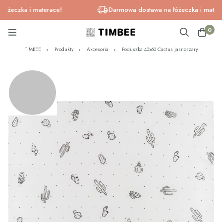
eczka i materace!
Darmowa dostawa na łóżeczka i materace
0
TIMBEE
Produkty
Akcesoria
Poduszka 40x60 Cactus jasnoszary