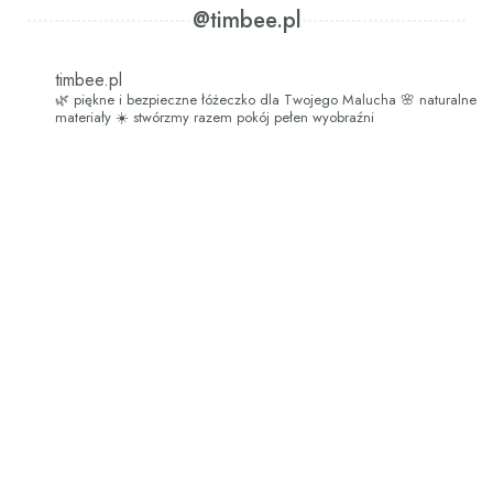
@timbee.pl
timbee.pl
🌿 piękne i bezpieczne łóżeczko dla Twojego Malucha
🌸 naturalne
materiały
☀️ stwórzmy razem pokój pełen wyobraźni