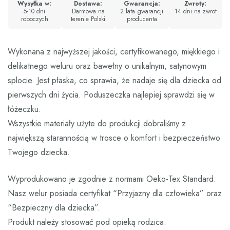
Wysyłka w:
Dostawa:
Gwarancja:
Zwroty:
5-10 dni
Darmowa na
2 lata gwarancji
14 dni na zwrot
roboczych
terenie Polski
producenta
Wykonana z najwyższej jakości, certyfikowanego, miękkiego i
delikatnego weluru oraz bawełny o unikalnym, satynowym
splocie. Jest płaska, co sprawia, że nadaje się dla dziecka od
pierwszych dni życia. Poduszeczka najlepiej sprawdzi się w
łóżeczku.
Wszystkie materiały użyte do produkcji dobraliśmy z
największą starannością w trosce o komfort i bezpieczeństwo
Twojego dziecka.
Wyprodukowano je zgodnie z normami Oeko-Tex Standard.
Nasz welur posiada certyfikat “Przyjazny dla człowieka” oraz
“Bezpieczny dla dziecka”.
Produkt należy stosować pod opieką rodzica.