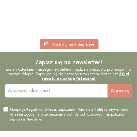
Obserwuj na Instagramie
Zapisz się na newsletter!
Zostań członkiem naszego newslettera i bądź na bieżąco z promocjami w
naszym sklepie. Zapisując się do naszego newslettera dostaniesz
50 zł
rabatu na zakup łóżeczka!
Akceptuję
Regulamin sklepu
, zapoznałem/łam się z
Polityką prywatności
i
wyrażam zgodę na przetwarzanie moich danych osobowych na potrzeby
zapisu na Newsletter.