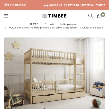
a i materace!
Darmowa dostawa na łóżeczka i materace!
0
TIMBEE
Produkty
Łóżko piętrowe
MOLLY BOX drewniane łóżko piętrowe z okrągłymi szczebelkami i szufladami na pościel