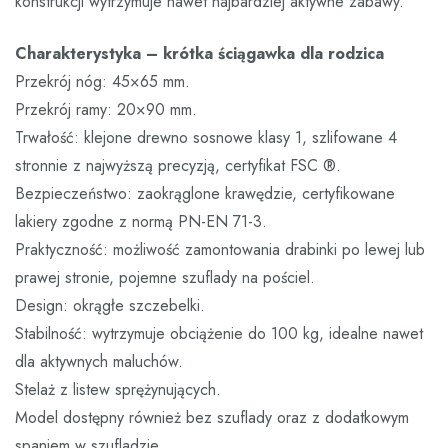
konstrukcji wytrzymuje nawet najbardziej aktywne zabawy.
Charakterystyka – krótka ściągawka dla rodzica
Przekrój nóg: 45×65 mm.
Przekrój ramy: 20×90 mm.
Trwałość: klejone drewno sosnowe klasy 1, szlifowane 4
stronnie z najwyższą precyzją, certyfikat FSC ®.
Bezpieczeństwo: zaokrąglone krawędzie, certyfikowane
lakiery zgodne z normą PN-EN 71-3.
Praktyczność: możliwość zamontowania drabinki po lewej lub
prawej stronie, pojemne szuflady na pościel.
Design: okrągłe szczebelki.
Stabilność: wytrzymuje obciążenie do 100 kg, idealne nawet
dla aktywnych maluchów.
Stelaż z listew sprężynujących.
Model dostępny również bez szuflady oraz z dodatkowym
spaniem w szufladzie.