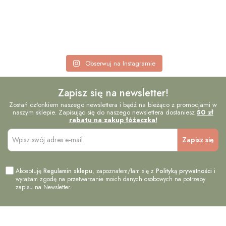
Obserwuj na Instagramie
Zapisz się na newsletter!
Zostań członkiem naszego newslettera i bądź na bieżąco z promocjami w
naszym sklepie. Zapisując się do naszego newslettera dostaniesz
50 zł
rabatu na zakup łóżeczka!
Akceptuję
Regulamin sklepu
, zapoznałem/łam się z
Polityką prywatności
i
wyrażam zgodę na przetwarzanie moich danych osobowych na potrzeby
zapisu na Newsletter.