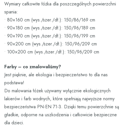
Wymiary całkowite łóżka dla poszczególnych powierzchni
spania:
• 80×160 cm (wys./szer./dł.): 150/86/169 cm
• 90×180 cm (wys./szer./dł.): 150/96/189 cm
• 90×190 cm (wys./szer./dł.): 150/96/199 cm
• 90×200 cm (wys./szer./dł.): 150/96/209 cm
• 100×200 cm (wys./szer./dł.): 150/96/209 cm
Farby – co zmalowaliśmy?
Jest pięknie, ale ekologia i bezpieczeństwo to dla nas
podstawa!
Do malowania łóżek używamy wyłącznie ekologicznych
lakierów i farb wodnych, które spełniają najwyższe normy
bezpieczeństwa PN-EN 71-3. Dzięki temu powierzchnie są
gładkie, odporne na uszkodzenia i całkowicie bezpieczne
dla dzieci.