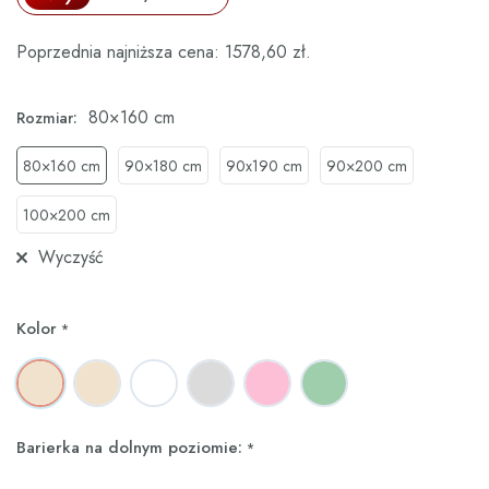
Poprzednia najniższa cena:
1578,60
zł
.
80×160 cm
Rozmiar:
80×160 cm
90×180 cm
90x190 cm
90×200 cm
100×200 cm
Wyczyść
Kolor
*
Barierka na dolnym poziomie:
*