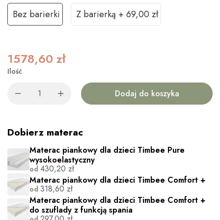
Bez barierki
Z barierką
+
69,00 zł
1578,60
zł
Ilość
Dodaj do koszyka
Dobierz materac
Materac piankowy dla dzieci Timbee Pure
wysokoelastyczny
430,20
zł
od
Materac piankowy dla dzieci Timbee Comfort +
318,60
zł
od
Materac piankowy dla dzieci Timbee Comfort +
do szuflady z funkcją spania
297,00
zł
od