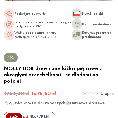
Podwójne
malowanie
Produkt
polski
Solidna konstrukcja z drewna klejonego
z
Darmowa dostawa
certyfikatem FSC
Wodne
bezpieczne lakiery
Kupujesz
prosto od
spełniające normę PN-EN 71-3
producenta
-10%
MOLLY BOX drewniane łóżko piętrowe z
okrągłymi szczebelkami i szufladami na
pościel
1754,00 zł
1578,60 zł
0 opinii
Wysyłka w:
5-10 dni roboczych
Darmowa dostawa
raty
45,77
PLN
od