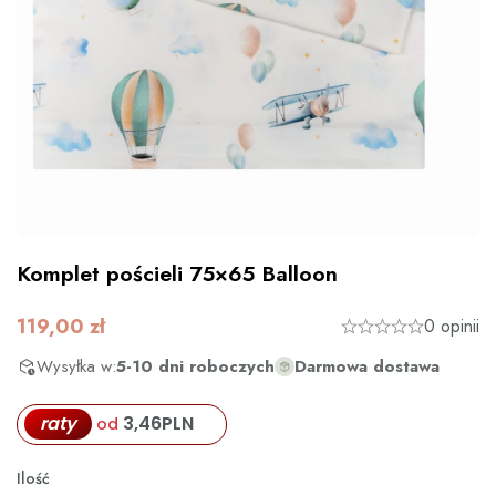
Komplet pościeli 75×65 Balloon
119,00
zł
0 opinii
Wysyłka w:
5-10 dni roboczych
Darmowa dostawa
raty
3,46
PLN
od
Ilość