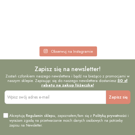
Obserwuj na Instagramie
Zapisz się na newsletter!
Zostań członkiem naszego newslettera i bądź na bieżąco z promocjami w
naszym sklepie. Zapisując się do naszego newslettera dostaniesz
50 zł
rabatu na zakup łóżeczka!
Akceptuję
Regulamin sklepu
, zapoznałem/łam się z
Polityką prywatności
i
wyrażam zgodę na przetwarzanie moich danych osobowych na potrzeby
zapisu na Newsletter.