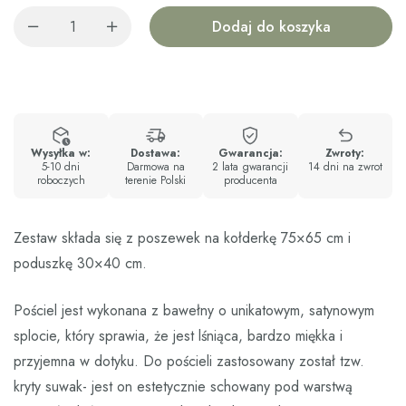
Dodaj do koszyka
Wysyłka w:
Dostawa:
Gwarancja:
Zwroty:
5-10 dni
Darmowa na
2 lata gwarancji
14 dni na zwrot
roboczych
terenie Polski
producenta
Zestaw składa się z poszewek na kołderkę 75×65 cm i
poduszkę 30×40 cm.
Pościel jest wykonana z bawełny o unikatowym, satynowym
splocie, który sprawia, że jest lśniąca, bardzo miękka i
przyjemna w dotyku. Do pościeli zastosowany został tzw.
kryty suwak- jest on estetycznie schowany pod warstwą