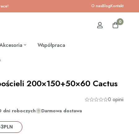
O nas
Blog
Kontakt
0
Akcesoria
Współpraca
s
pościeli 200×150+50×60 Cactus
0 opinii
0 dni roboczych
Darmowa dostawa
53
PLN