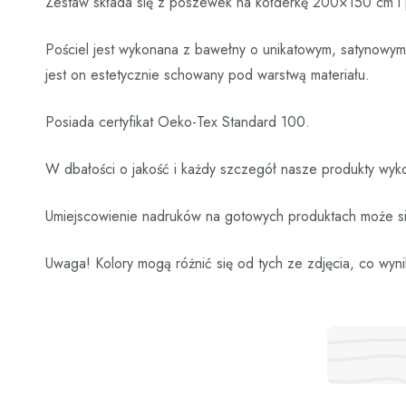
Zestaw składa się z poszewek na kołderkę 200×150 cm 
Pościel jest wykonana z bawełny o unikatowym, satynowym s
jest on estetycznie schowany pod warstwą materiału.
Posiada certyfikat Oeko-Tex Standard 100.
W dbałości o jakość i każdy szczegół nasze produkty wyko
Umiejscowienie nadruków na gotowych produktach może się
Uwaga! Kolory mogą różnić się od tych ze zdjęcia, co wyni