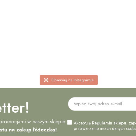
Obserwuj na Instagramie
tter!
 promocjami w naszym sklepie.
Akceptuję
Regulamin sklepu
, zap
przetwarzanie moich danych osobow
atu na zakup łóżeczka!