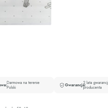
Darmowa na terenie
2 lata gwarancj
awa:
Gwarancja:
Polski
producenta