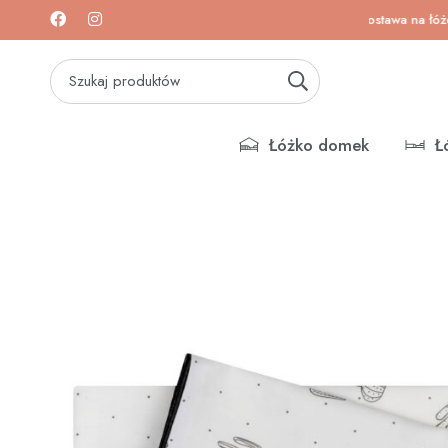
a łóżeczka i materace!
Darmowa dostawa na łóżeczka i
Łóżko domek
Ł