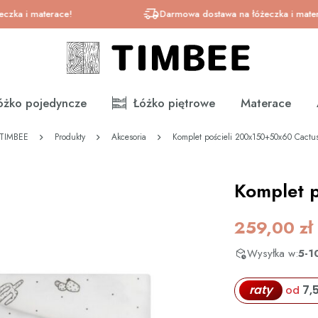
 materace!
Darmowa dostawa na łóżeczka i materace!
óżko pojedyncze
Łóżko piętrowe
Materace
TIMBEE
Produkty
Akcesoria
Komplet pościeli 200x150+50x60 Cactu
Komplet 
259,00
zł
Wysyłka w:
5-1
raty
7,
od