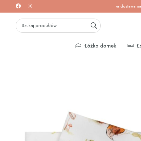
a na łóżeczka i materace!
Darmowa dostawa na łóżeczk
Łóżko domek
Ł