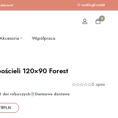
O nas
Blog
Kontakt
e!
0
Akcesoria
Współpraca
ościeli 120×90 Forest
0 opinii
0 dni roboczych
Darmowa dostawa
79
PLN