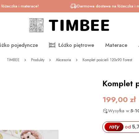
a i materace!
Darmowa dostawa na łóżeczka i materac
óżko pojedyncze
Łóżko piętrowe
Materace
TIMBEE
Produkty
Akcesoria
Komplet pościeli 120x90 Forest
Komplet p
199,00
zł
Wysyłka w:
5-1
raty
5,
od