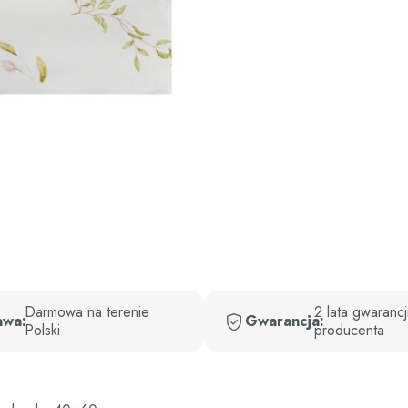
Darmowa na terenie
2 lata gwarancj
awa:
Gwarancja:
Polski
producenta