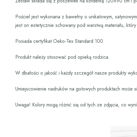
Zestaw składa się z poszewek na kołderkę 120×90 cm i
Pościel jest wykonana z bawełny o unikatowym, satynowym s
jest on estetycznie schowany pod warstwą materiału, któr
Posiada certyfikat Oeko-Tex Standard 100.
Produkt należy stosować pod opieką rodzica.
W dbałości o jakość i każdy szczegół nasze produkty wyko
Umiejscowienie nadruków na gotowych produktach może się
Uwaga! Kolory mogą różnić się od tych ze zdjęcia, co wyni