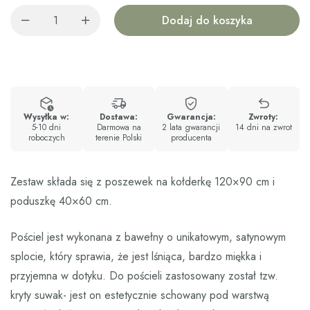
Dodaj do koszyka
Wysyłka w:
Dostawa:
Gwarancja:
Zwroty:
5-10 dni
Darmowa na
2 lata gwarancji
14 dni na zwrot
roboczych
terenie Polski
producenta
Zestaw składa się z poszewek na kołderkę 120×90 cm i
poduszkę 40×60 cm.
Pościel jest wykonana z bawełny o unikatowym, satynowym
splocie, który sprawia, że jest lśniąca, bardzo miękka i
przyjemna w dotyku. Do pościeli zastosowany został tzw.
kryty suwak- jest on estetycznie schowany pod warstwą