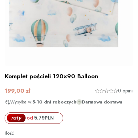
Komplet pościeli 120×90 Balloon
199,00
zł
0 opinii
Wysyłka w:
5-10 dni roboczych
Darmowa dostawa
raty
5,79
PLN
od
Ilość