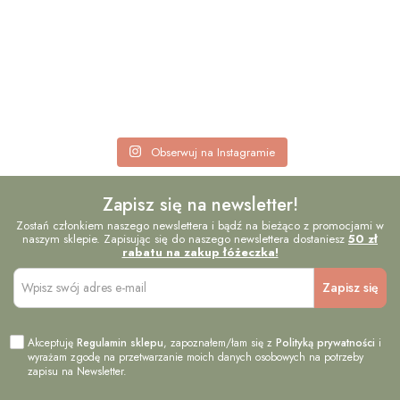
Obserwuj na Instagramie
Zapisz się na newsletter!
Zostań członkiem naszego newslettera i bądź na bieżąco z promocjami w
naszym sklepie. Zapisując się do naszego newslettera dostaniesz
50 zł
rabatu na zakup łóżeczka!
Akceptuję
Regulamin sklepu
, zapoznałem/łam się z
Polityką prywatności
i
wyrażam zgodę na przetwarzanie moich danych osobowych na potrzeby
zapisu na Newsletter.