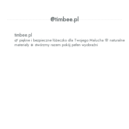
@timbee.pl
timbee.pl
🌿 piękne i bezpieczne łóżeczko dla Twojego Malucha
🌸 naturalne
materiały
☀️ stwórzmy razem pokój pełen wyobraźni