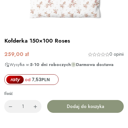
Kołderka 150×100 Roses
259,00
zł
0 opinii
Wysyłka w:
5-10 dni roboczych
Darmowa dostawa
raty
7,53
PLN
od
Ilość
Dodaj do koszyka