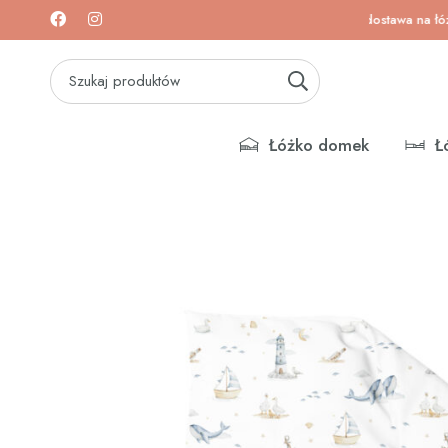
 na łóżeczka i materace!
Darmowa dostawa na łóżeczk
Łóżko domek
Ł