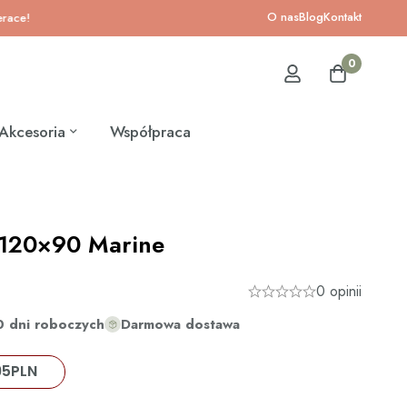
O nas
Blog
Kontakt
!
0
Akcesoria
Współpraca
 120×90 Marine
0 opinii
0 dni roboczych
Darmowa dostawa
95
PLN