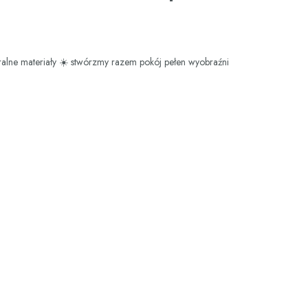
ralne materiały
☀️ stwórzmy razem pokój pełen wyobraźni