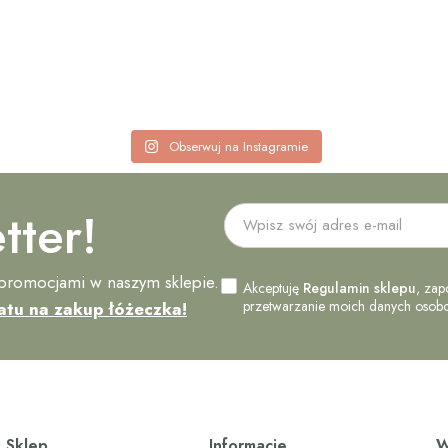
Obserwuj na Instagramie
tter!
 promocjami w naszym sklepie.
Akceptuję
Regulamin sklepu
, zap
przetwarzanie moich danych osobow
atu na zakup łóżeczka!
Sklep
Informacje
W