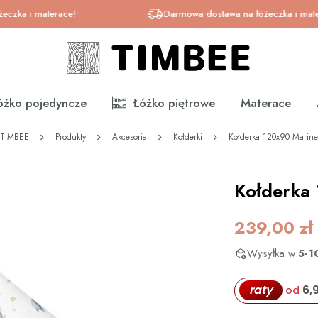
a i materace!
Darmowa dostawa na łóżeczka i materace
óżko pojedyncze
Łóżko piętrowe
Materace
TIMBEE
Produkty
Akcesoria
Kołderki
Kołderka 120x90 Marine
Kołderka
239,00
zł
Wysyłka w:
5-1
raty
6,
od