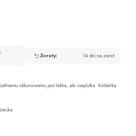
i
Zwroty:
14 dni na zwrot
łnieniu silikonowemu jest lekka, ale cieplutka. Kołderka
ziecka.