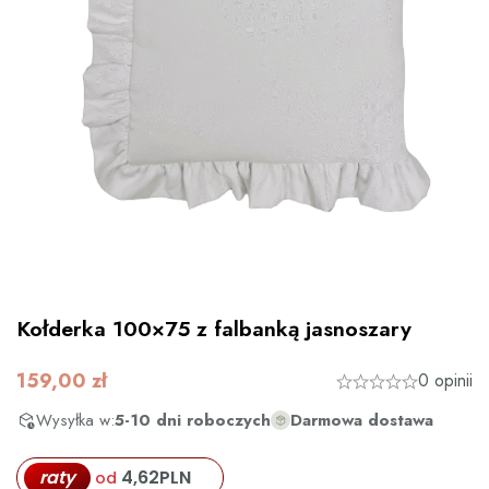
Kołderka 100×75 z falbanką jasnoszary
159,00
zł
0 opinii
Wysyłka w:
5-10 dni roboczych
Darmowa dostawa
raty
4,62
PLN
od