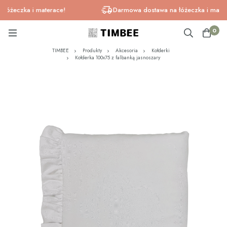
żeczka i materace!
Darmowa dostawa na łóżeczka i materace
0
TIMBEE
Produkty
Akcesoria
Kołderki
Kołderka 100x75 z falbanką jasnoszary