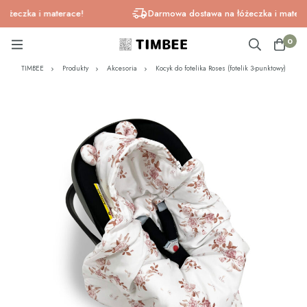
eczka i materace!
Darmowa dostawa na łóżeczka i materace!
0
TIMBEE
Produkty
Akcesoria
Kocyk do fotelika Roses (fotelik 3-punktowy)