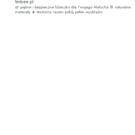
timbee.pl
🌿 piękne i bezpieczne łóżeczko dla Twojego Malucha
🌸 naturalne
materiały
☀️ stwórzmy razem pokój pełen wyobraźni