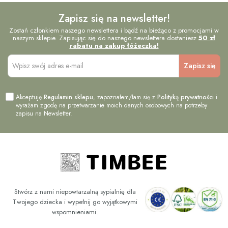
Zapisz się na newsletter!
Zostań członkiem naszego newslettera i bądź na bieżąco z promocjami w
naszym sklepie. Zapisując się do naszego newslettera dostaniesz
50 zł
rabatu na zakup łóżeczka!
Akceptuję
Regulamin sklepu
, zapoznałem/łam się z
Polityką prywatności
i
wyrażam zgodę na przetwarzanie moich danych osobowych na potrzeby
zapisu na Newsletter.
Stwórz z nami niepowtarzalną sypialnię dla
Twojego dziecka i wypełnij go wyjątkowymi
wspomnieniami.