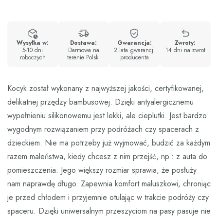
Wysyłka w:
Dostawa:
Gwarancja:
Zwroty:
5-10 dni
Darmowa na
2 lata gwarancji
14 dni na zwrot
roboczych
terenie Polski
producenta
Kocyk został wykonany z najwyższej jakości, certyfikowanej,
delikatnej przędzy bambusowej. Dzięki antyalergicznemu
wypełnieniu silikonowemu jest lekki, ale cieplutki. Jest bardzo
wygodnym rozwiązaniem przy podróżach czy spacerach z
dzieckiem. Nie ma potrzeby już wyjmować, budzić za każdym
razem maleństwa, kiedy chcesz z nim przejść, np.: z auta do
pomieszczenia. Jego większy rozmiar sprawia, że posłuży
nam naprawdę długo. Zapewnia komfort maluszkowi, chroniąc
je przed chłodem i przyjemnie otulając w trakcie podróży czy
spaceru. Dzięki uniwersalnym przeszyciom na pasy pasuje nie