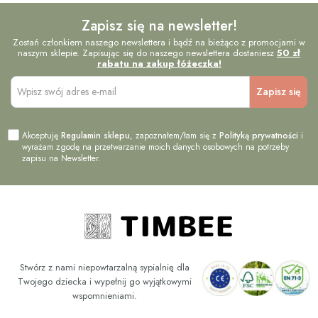
Zapisz się na newsletter!
Zostań członkiem naszego newslettera i bądź na bieżąco z promocjami w
naszym sklepie. Zapisując się do naszego newslettera dostaniesz
50 zł
rabatu na zakup łóżeczka!
Akceptuję
Regulamin sklepu
, zapoznałem/łam się z
Polityką prywatności
i
wyrażam zgodę na przetwarzanie moich danych osobowych na potrzeby
zapisu na Newsletter.
Stwórz z nami niepowtarzalną sypialnię dla
Twojego dziecka i wypełnij go wyjątkowymi
wspomnieniami.