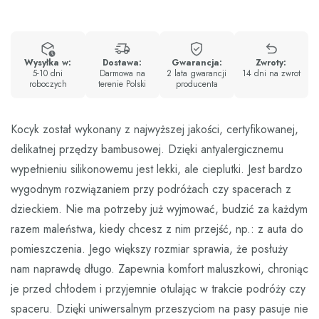
Wysyłka w:
Dostawa:
Gwarancja:
Zwroty:
5-10 dni
Darmowa na
2 lata gwarancji
14 dni na zwrot
roboczych
terenie Polski
producenta
Kocyk został wykonany z najwyższej jakości, certyfikowanej,
delikatnej przędzy bambusowej. Dzięki antyalergicznemu
wypełnieniu silikonowemu jest lekki, ale cieplutki. Jest bardzo
wygodnym rozwiązaniem przy podróżach czy spacerach z
dzieckiem. Nie ma potrzeby już wyjmować, budzić za każdym
razem maleństwa, kiedy chcesz z nim przejść, np.: z auta do
pomieszczenia. Jego większy rozmiar sprawia, że posłuży
nam naprawdę długo. Zapewnia komfort maluszkowi, chroniąc
je przed chłodem i przyjemnie otulając w trakcie podróży czy
spaceru. Dzięki uniwersalnym przeszyciom na pasy pasuje nie