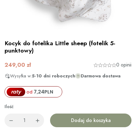
Kocyk do fotelika Little sheep (fotelik 5-
punktowy)
249,00
zł
0 opinii
Wysyłka w:
5-10 dni roboczych
Darmowa dostawa
raty
7,24
PLN
od
Ilość
Dodaj do koszyka