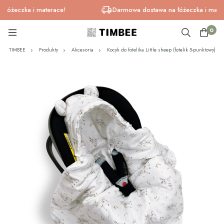
żeczka i materace!
Darmowa dostawa na łóżeczka i materac
0
TIMBEE
Produkty
Akcesoria
Kocyk do fotelika Little sheep (fotelik 5-punktowy)