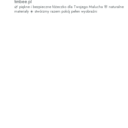
timbee.pl
🌿 piękne i bezpieczne łóżeczko dla Twojego Malucha
🌸 naturalne
materiały
☀️ stwórzmy razem pokój pełen wyobraźni