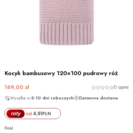
Kocyk bambusowy 120×100 pudrowy róż
169,00
zł
0 opinii
Wysyłka w:
5-10 dni roboczych
Darmowa dostawa
raty
4,91
PLN
od
Ilość