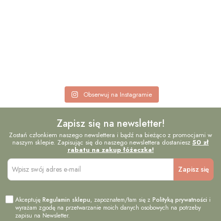
Obserwuj na Instagramie
Zapisz się na newsletter!
Zostań członkiem naszego newslettera i bądź na bieżąco z promocjami w
naszym sklepie. Zapisując się do naszego newslettera dostaniesz
50 zł
rabatu na zakup łóżeczka!
Akceptuję
Regulamin sklepu
, zapoznałem/łam się z
Polityką prywatności
i
wyrażam zgodę na przetwarzanie moich danych osobowych na potrzeby
zapisu na Newsletter.