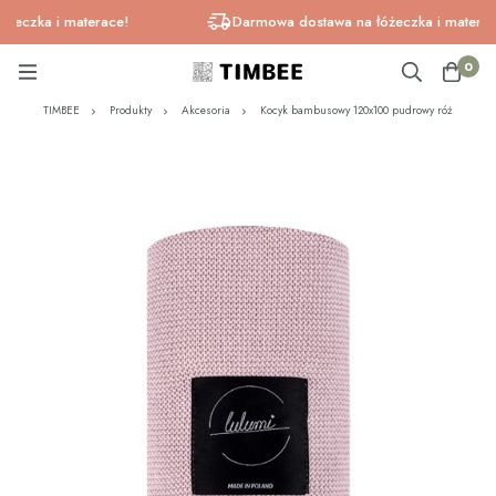
czka i materace!
Darmowa dostawa na łóżeczka i materace!
0
TIMBEE
Produkty
Akcesoria
Kocyk bambusowy 120x100 pudrowy róż