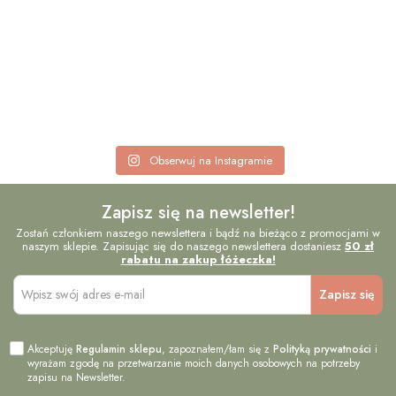
Obserwuj na Instagramie
Zapisz się na newsletter!
Zostań członkiem naszego newslettera i bądź na bieżąco z promocjami w
naszym sklepie. Zapisując się do naszego newslettera dostaniesz
50 zł
rabatu na zakup łóżeczka!
Akceptuję
Regulamin sklepu
, zapoznałem/łam się z
Polityką prywatności
i
wyrażam zgodę na przetwarzanie moich danych osobowych na potrzeby
zapisu na Newsletter.