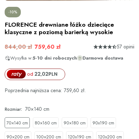
-10%
FLORENCE drewniane łóżko dziecięce
klasyczne z poziomą barierką wysokie
844,00 zł
759,60 zł
57 opinii
Wysyłka w:
5-10 dni roboczych
Darmowa dostawa
raty
22,02
PLN
od
Poprzednia najniższa cena:
759,60
zł
.
70×140 cm
Rozmiar:
70×140 cm
80×160 cm
90×180 cm
90x190 cm
90×200 cm
100×200 cm
120x190 cm
120x200 cm