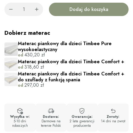
Dodaj do koszyka
Dobierz materac
Materac piankowy dla dzieci Timbee Pure
wysokoelastyczny
430,20
zł
od
Materac piankowy dla dzieci Timbee Comfort +
318,60
zł
od
Materac piankowy dla dzieci Timbee Comfort +
do szuflady z funkcją spania
297,00
zł
od
Wysyłka w:
Dostawa:
Gwarancja:
Zwroty:
5-10 dni
Darmowa na
2 lata gwarancji
14 dni na zwrot
roboczych
terenie Polski
producenta