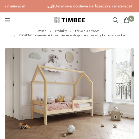
materace!
Darmowa dostawa na łóżeczka i materace!
0
TIMBEE
Produkty
Łóżko dla chłopca
FLORENCE drewniane łóżko dziecięce klasyczne z poziomą barierką wysokie