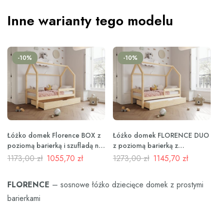
Inne warianty tego modelu
-10%
-10%
Łóżko domek Florence BOX z
Łóżko domek FLORENCE DUO
poziomą barierką i szufladą na
z poziomą barierką z
pościel
dodatkową funkcją spania w
1173,00
zł
1055,70
zł
1273,00
zł
1145,70
zł
szufladzie
FLORENCE
– sosnowe łóżko dziecięce domek z prostymi
barierkami