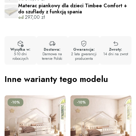
Materac piankowy dla dzieci Timbee Comfort +
do szuflady z funkcją spania
297,00
zł
od
Wysyłka w:
Dostawa:
Gwarancja:
Zwroty:
5-10 dni
Darmowa na
2 lata gwarancji
14 dni na zwrot
roboczych
terenie Polski
producenta
Inne warianty tego modelu
-10%
-10%