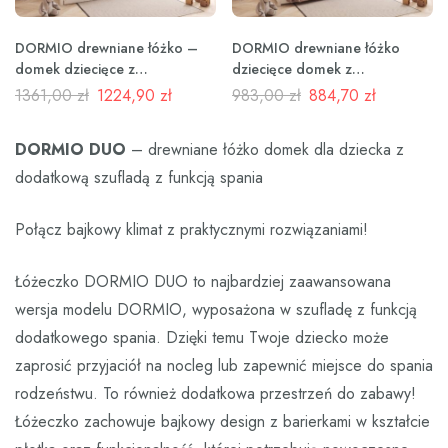
DORMIO drewniane łóżko –
DORMIO drewniane łóżko
domek dziecięce z
dziecięce domek z
prostokątnymi szczebelkami i
prostokątnymi szczebelkami
1361,00
zł
1224,90
zł
983,00
zł
884,70
zł
szufladą na pościel
niskie
DORMIO DUO
– drewniane łóżko domek dla dziecka z
dodatkową szufladą z funkcją spania
Połącz bajkowy klimat z praktycznymi rozwiązaniami!
Łóżeczko DORMIO DUO to najbardziej zaawansowana
wersja modelu DORMIO, wyposażona w szufladę z funkcją
dodatkowego spania. Dzięki temu Twoje dziecko może
zaprosić przyjaciół na nocleg lub zapewnić miejsce do spania
rodzeństwu. To również dodatkowa przestrzeń do zabawy!
Łóżeczko zachowuje bajkowy design z barierkami w kształcie