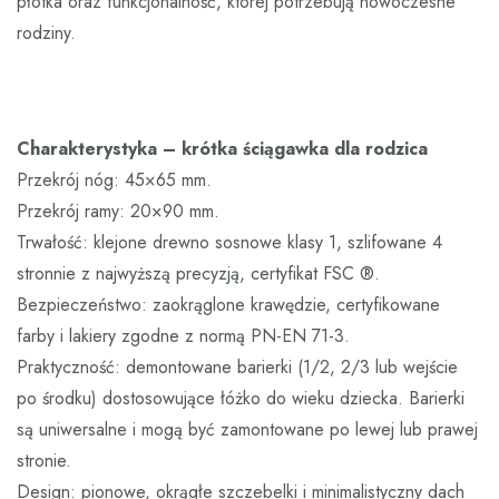
płotka oraz funkcjonalność, której potrzebują nowoczesne
rodziny.
Charakterystyka – krótka ściągawka dla rodzica
Przekrój nóg: 45×65 mm.
Przekrój ramy: 20×90 mm.
Trwałość: klejone drewno sosnowe klasy 1, szlifowane 4
stronnie z najwyższą precyzją, certyfikat FSC ®.
Bezpieczeństwo: zaokrąglone krawędzie, certyfikowane
farby i lakiery zgodne z normą PN-EN 71-3.
Praktyczność: demontowane barierki (1/2, 2/3 lub wejście
po środku) dostosowujące łóżko do wieku dziecka. Barierki
są uniwersalne i mogą być zamontowane po lewej lub prawej
stronie.
Design: pionowe, okrągłe szczebelki i minimalistyczny dach