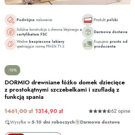
Podwójne
malowanie
Produkt
polski
Solidna konstrukcja z drewna klejonego
z
Darmowa dostawa
certyfikatem FSC
Wodne
bezpieczne lakiery
Kupujesz
prosto od
spełniające normę PN-EN 71-3
producenta
-10%
DORMIO drewniane łóżko domek dziecięce
z prostokątnymi szczebelkami i szufladą z
funkcją spania
1461,00 zł
1314,90 zł
62 opinie
Wysyłka w:
5-10 dni roboczych
Darmowa dostawa