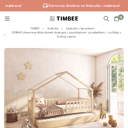
aterace!
Darmowa dostawa na łóżeczka i materace!
0
TIMBEE
Produkty
Łóżeczko z barierkami
DORMIO drewniane łóżko domek dziecięce z prostokątnymi szczebelkami i szufladą z
funkcją spania