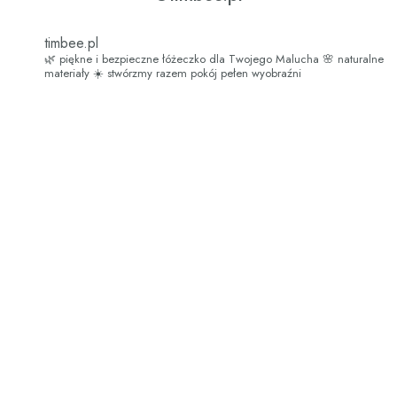
timbee.pl
🌿 piękne i bezpieczne łóżeczko dla Twojego Malucha
🌸 naturalne
materiały
☀️ stwórzmy razem pokój pełen wyobraźni