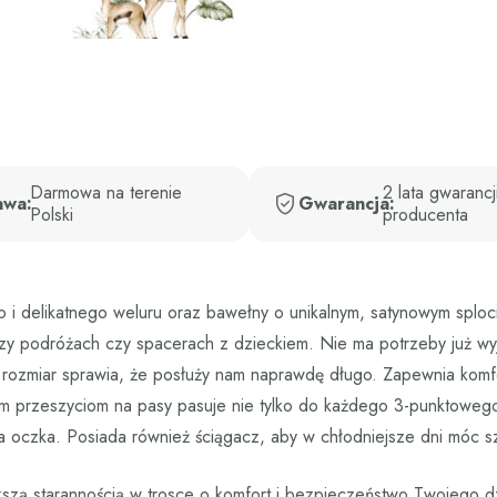
Darmowa na terenie
2 lata gwarancj
awa:
Gwarancja:
Polski
producenta
 i delikatnego weluru oraz bawełny o unikalnym, satynowym sploci
 przy podróżach czy spacerach z dzieckiem. Nie ma potrzeby już 
y rozmiar sprawia, że posłuży nam naprawdę długo. Zapewnia komf
ym przeszyciom na pasy pasuje nie tylko do każdego 3-punktowego 
a oczka. Posiada również ściągacz, aby w chłodniejsze dni móc sz
większą starannością w trosce o komfort i bezpieczeństwo Twojeg