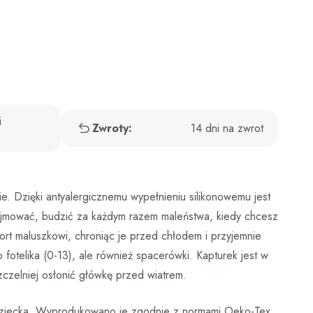
i
Zwroty:
14 dni na zwrot
e. Dzięki antyalergicznemu wypełnieniu silikonowemu jest
wyjmować, budzić za każdym razem maleństwa, kiedy chcesz
ort maluszkowi, chroniąc je przed chłodem i przyjemnie
fotelika (0-13), ale również spacerówki. Kapturek jest w
czelniej osłonić główkę przed wiatrem.
o dziecka. Wyprodukowano je zgodnie z normami Oeko-Tex