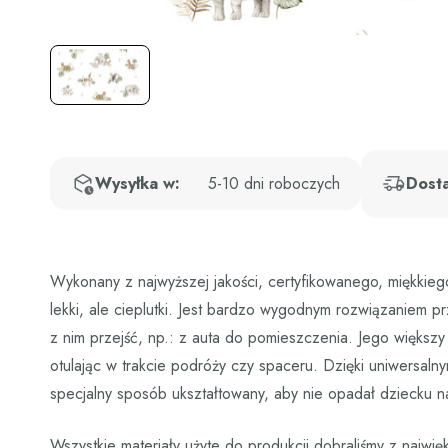
Wysyłka w:
5-10 dni roboczych
Dost
Wykonany z najwyższej jakości, certyfikowanego, miękkiego
lekki, ale cieplutki. Jest bardzo wygodnym rozwiązaniem
z nim przejść, np.: z auta do pomieszczenia. Jego większ
otulając w trakcie podróży czy spaceru. Dzięki uniwersaln
specjalny sposób ukształtowany, aby nie opadał dziecku n
Wszystkie materiały użyte do produkcji dobraliśmy z naj