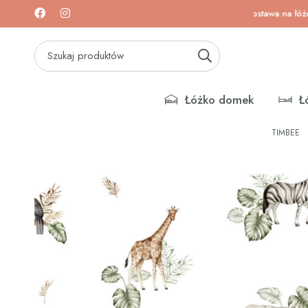
a łóżeczka i materace!
Darmowa dostawa na łóżeczka i
Łóżko domek
Ł
TIMBEE