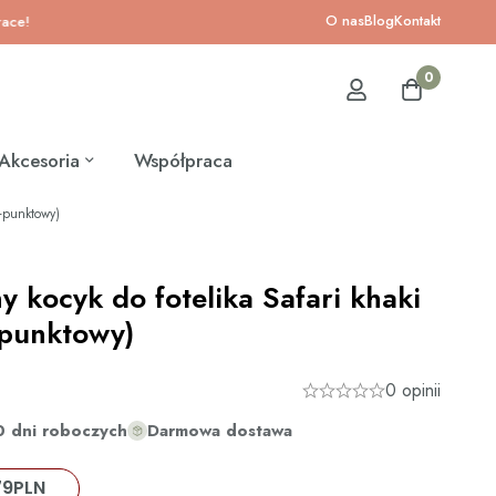
O nas
Blog
Kontakt
0
Akcesoria
Współpraca
3-punktowy)
y kocyk do fotelika Safari khaki
3-punktowy)
0 opinii
0 dni roboczych
Darmowa dostawa
79
PLN