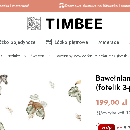
 materace!
Darmowa dostawa na łóżeczka i materace!
óżko pojedyncze
Łóżko piętrowe
Materace
Produkty
Akcesoria
Bawełniany kocyk do fotelika Safari khaki (fotelik 
Bawełnian
(fotelik 
199,00
zł
Wysyłka w:
5-1
raty
5,
od