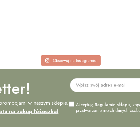
Obserwuj na Instagramie
tter!
 promocjami w naszym sklepie.
Akceptuję
Regulamin sklepu
, zap
przetwarzanie moich danych osobow
atu na zakup łóżeczka!