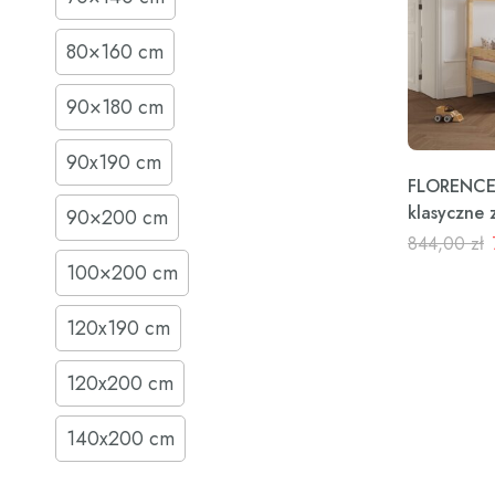
80×160 cm
90×180 cm
90x190 cm
FLORENCE 
klasyczne 
90×200 cm
844,00
zł
100×200 cm
120x190 cm
120x200 cm
140x200 cm