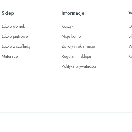
Sklep
Informacje
W
Łóżko domek
Koszyk
O
Łóżko piętrowe
Moje konto
B
Łożko z szufladą
Zwroty i reklamacje
W
Materace
Regulamin sklepu
K
Polityka prywatności