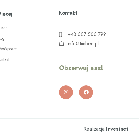
Kontakt
ięcej
 nas
+48 607 506 799
log
info@timbee.pl
spółpraca
ontakt
Obserwuj nas!
Realizacja
Investnet