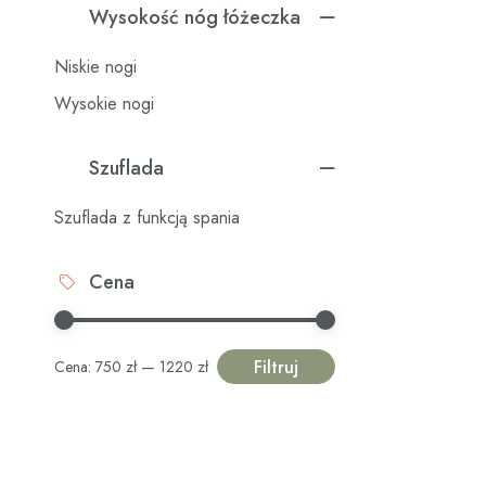
Wysokość nóg łóżeczka
Niskie nogi
Wysokie nogi
Szuflada
Szuflada z funkcją spania
Cena
Filtruj
Cena:
750 zł
—
1220 zł