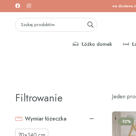
tawa na łóżeczka i materace!
Darmowa dostawa na łóże
Łóżko domek
Ł
Filtrowanie
Jeden pro
Wymiar łóżeczka
-10%
70×140 cm